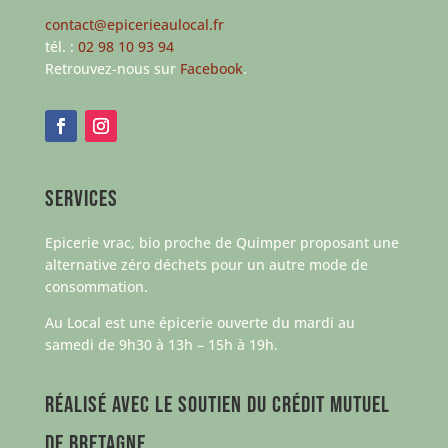
contact@epicerieaulocal.fr
tél. :
02 98 10 93 94
Retrouvez-nous sur
Facebook
.
Services
Epicerie vrac, bio proche de Quimper proposant une
alternative zéro déchets pour un autre mode de
consommation.
Au Local est une épicerie ouverte du mardi au
samedi de 9h30 à 13h – 15h à 19h.
Réalisé avec le soutien du Crédit Mutuel
de Bretagne