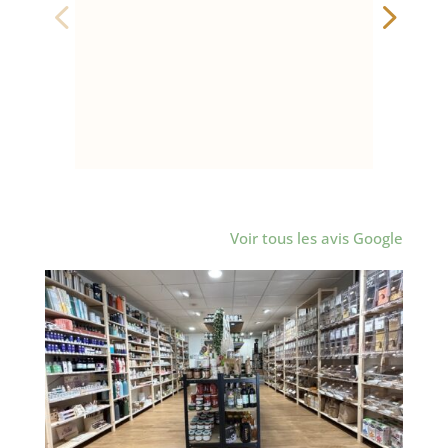
rep
1
par
ma
Voir tous les avis Google