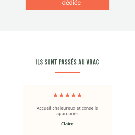
dédiée
Ils sont passés au vrac
★
★
★
★
★
Accueil chaleureux et conseils
E
appropriés
s
Claire
pro