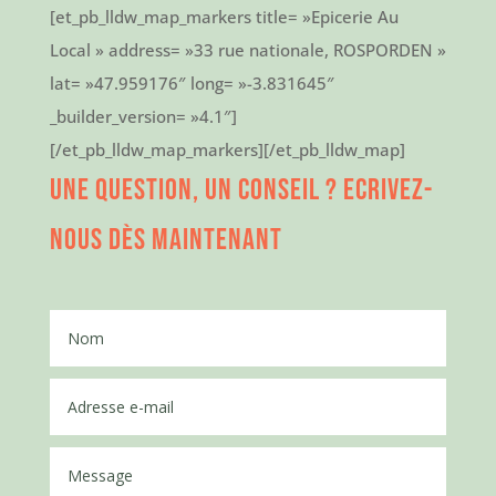
[et_pb_lldw_map_markers title= »Epicerie Au
Local » address= »33 rue nationale, ROSPORDEN »
lat= »47.959176″ long= »-3.831645″
_builder_version= »4.1″]
[/et_pb_lldw_map_markers][/et_pb_lldw_map]
Une question, un conseil ? Ecrivez-
nous dès maintenant