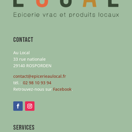
Contact
Au Local
33 rue nationale
29140 ROSPORDEN
contact@epicerieaulocal.fr
tél. :
02 98 10 93 94
Retrouvez-nous sur
Facebook
.
Services