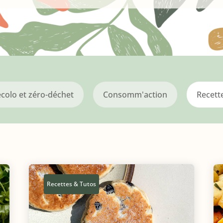
écolo et zéro-déchet
Consomm'action
Recett
Recettes & Tutos