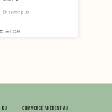
En savoir plus
Jan 7, 2026

n du
Commerce ahérent au