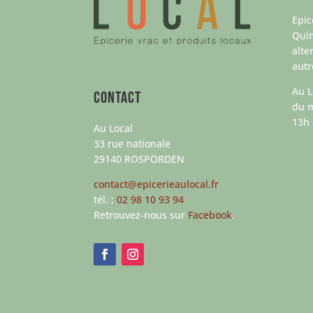
Epic
Qui
alte
aut
Au L
Contact
du m
13h 
Au Local
33 rue nationale
29140 ROSPORDEN
contact@epicerieaulocal.fr
tél. :
02 98 10 93 94
Retrouvez-nous sur
Facebook
.