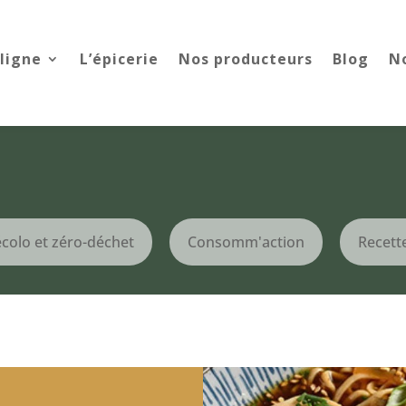
ligne
L’épicerie
Nos producteurs
Blog
N
écolo et zéro-déchet
Consomm'action
Recett