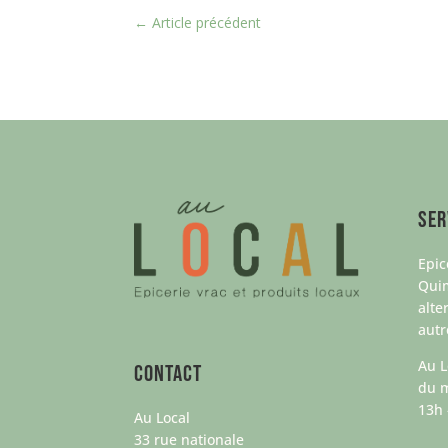
←
Article précédent
Ser
Epic
Qui
alte
aut
Au L
Contact
du m
13h 
Au Local
33 rue nationale