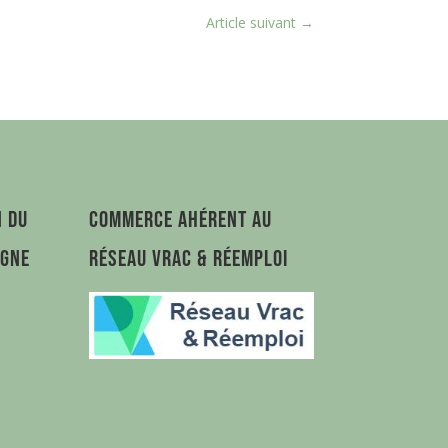
Article suivant
→
n du
Commerce ahérent au
agne
Réseau Vrac & Réemploi