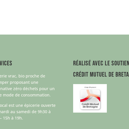
vices
Réalisé avec le soutie
Crédit Mutuel de Bret
erie vrac, bio proche de
mper proposant une
rnative zéro déchets pour un
re mode de consommation.
ocal est une épicerie ouverte
ardi au samedi de 9h30 à
– 15h à 19h.