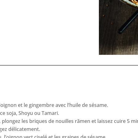
 l’oignon et le gingembre avec l’huile de sésame.
uce soja, Shoyu ou Tamari.
plongez les briques de nouilles rãmen et laissez cuire 5 mi
ngez délicatement.
 l’oignon vert ciselé et les graines de sésame.