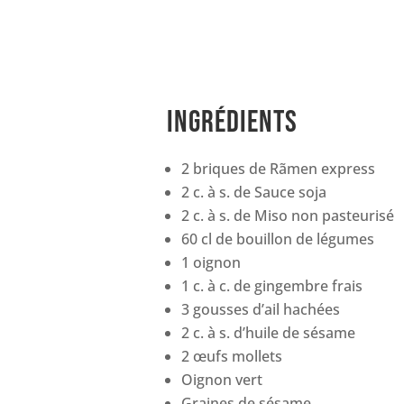
ingrédients
2 briques de Rãmen express
2 c. à s. de Sauce soja
2 c. à s. de Miso non pasteurisé
60 cl de bouillon de légumes
1 oignon
1 c. à c. de gingembre frais
3 gousses d’ail hachées
2 c. à s. d’huile de sésame
2 œufs mollets
Oignon vert
Graines de sésame